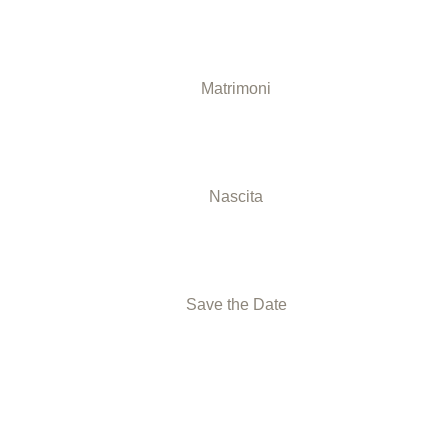
Matrimoni
i
Nascita
Save the Date
D MORE