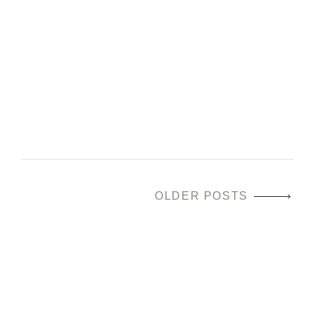
domicilio
15 Luglio 2025
by Tommaso
READ MORE
OLDER POSTS