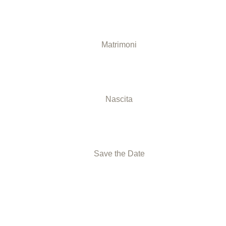
Matrimoni
Nascita
Save the Date
 creare
D MORE