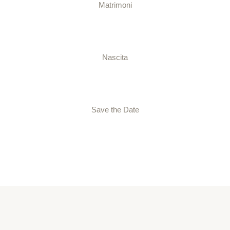
Matrimoni
Nascita
Save the Date