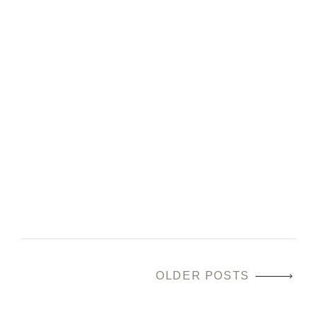
Nicolò – Foto di
famiglia al mare – Lido
di Classe | Ravenna
6 Luglio 2020
by Tommaso
READ MORE
OLDER POSTS