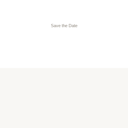
Save the Date
SEGUI LE NOSTRE STORIE
Instagram