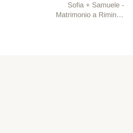
Sofia + Samuele -
Matrimonio a Rimini +
Tenuta del Monsignore
SEGUI LE NOSTRE STORIE
Instagram
@contrastifotostudio