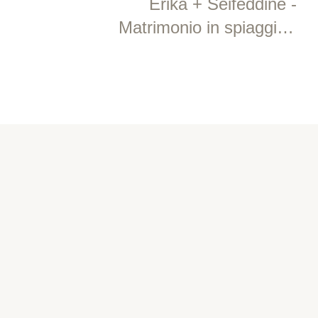
Erika + Seifeddine -
Matrimonio in spiaggia -
Acqua e Sale - Milano
Marittima
SEGUI LE NOSTRE STORIE
Instagram
@contrastifotostudio