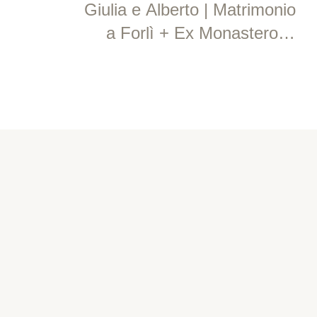
natalizio
Giulia e Alberto | Matrimonio
a Forlì + Ex Monastero di
Scardavilla - Meldola
SEGUI LE NOSTRE STORIE
Instagram
@contrastifotostudio