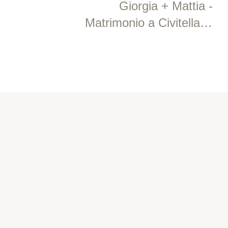
Giorgia + Mattia -
Matrimonio a Civitella di
Romagna - Mazapégul
SEGUI LE NOSTRE STORIE
Instagram
@contrastifotostudio